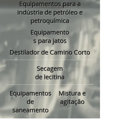
Equipamentos para a
indústria de petróleo e
petroquímica
Equipamento
s para jatos
Destilador de Camino Corto
Secagem
de lecitina
Equipamentos
Mistura e
de
agitação
saneamento