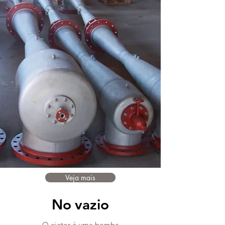
Veja mais
No
vazio
O ejetor é uma bomba