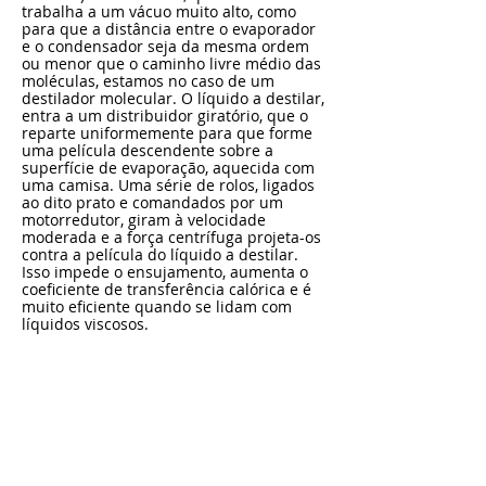
trabalha a um vácuo muito alto, como
para que a distância entre o evaporador
e o condensador seja da mesma ordem
ou menor que o caminho livre médio das
moléculas, estamos no caso de um
destilador molecular. O líquido a destilar,
entra a um distribuidor giratório, que o
reparte uniformemente para que forme
uma película descendente sobre a
superfície de evaporação, aquecida com
uma camisa. Uma série de rolos, ligados
ao dito prato e comandados por um
motorredutor, giram à velocidade
moderada e a força centrífuga projeta-os
contra a película do líquido a destilar.
Isso impede o ensujamento, aumenta o
coeficiente de transferência calórica e é
muito eficiente quando se lidam com
líquidos viscosos.
A evaporação em película, elimina o
aumento do ponto de ebulição
característico dos alambiques com
alturas hidráulicas apreciáveis e reduz o
tempo de residência a valores seguros
para a estabilidade dos produtos. O
condensado e o resíduo esgotado, são
recolhidos no fundo do destilador, em