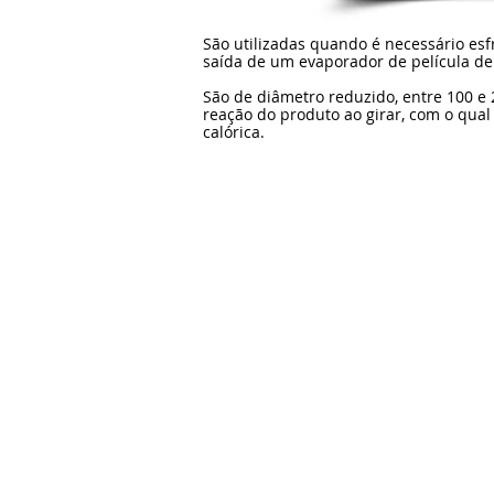
São utilizadas quando é necessário esf
saída de um evaporador de película de
São de diâmetro reduzido, entre 100 e
reação do produto ao girar, com o qual
calórica.
Telefone: +54-11-4792-0392
Ender