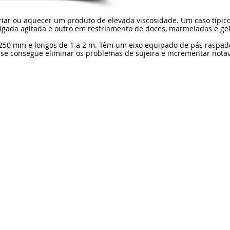
riar ou aquecer um produto de elevada viscosidade. Um caso típico 
lgada agitada e outro em resfriamento de doces, marmeladas e gel
 250 mm e longos de 1 a 2 m. Têm um eixo equipado de pás raspad
 se consegue eliminar os problemas de sujeira e incrementar notav
eço: Av. Maipu 3534 - Olivos
, Buenos Aires - Argentina
E-mail:
info@iberno