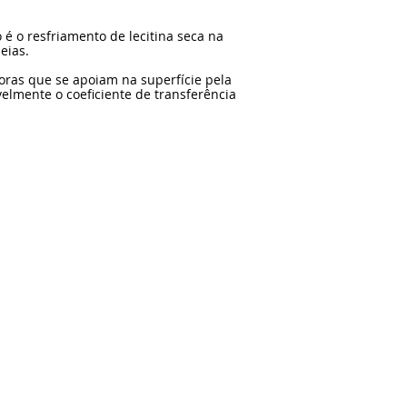
é o resfriamento de lecitina seca na
eias.
oras que se apoiam na superfície pela
elmente o coeficiente de transferência
ulli.com
Apoio: Pablo Cantlon