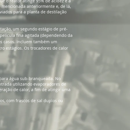
ue o reator atinge 95% de acidez e a
 mencionada anteriormente e, de lá,
iados para a planta de destilação
atação, um segundo estágio de pré-
película fina agitada (dependendo da
imos casos. Incluem também um
o estágios. Os trocadores de calor
s para água sub-branqueada. No
ntrada utilizando evaporadores de
ração de calor, a fim de atingir uma
s, com frascos de sal duplos ou