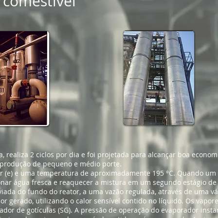
 comestível
, realiza 2 ciclos por dia e foi projetada para alcançar boa econo
e produção de pequeno e médio porte.
ar (e) e uma temperatura de aproximadamente 195 °C. Quando um 
onar água fresca e reaquecer a mistura em um segundo estágio de 
nviada do fundo do reator, a uma vazão regulada, através de uma vá
or gerado, utilizando o calor sensível contido no líquido. Os vap
ador de gotículas (SG). A pressão de operação do evaporador insta