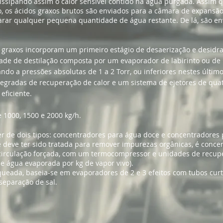
ssipando assim o calor sensível contido na água purgada. Assim q
, os ácidos graxos brutos são enviados para a câmara de expansão
rar qualquer pequena quantidade de água restante. De lá, são env
s graxos incorporam um primeiro estágio de desaerização e desidr
ade de destilação composta por um evaporador de labirinto ou de 
ando a pressões absolutas de 1 a 2 Torr, ou inferiores nestes últ
gradas de recuperação de calor e um sistema de ejetores de quatr
ficiente.
1000, 1500 e 2000 kg/h.
er de dois tipos: concentradores para água doce e concentradore
e deve ter sido tratada para remover impurezas orgânicas, é conce
u circulação forçada, com um termocompressor e unidades de recupe
de água evaporada por kg de vapor vivo).
eada, baseia-se em evaporadores de 2 e 3 efeitos com tubos curto
separação de sal.