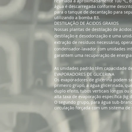
resfriada a aproximadamente 100 °C, di
água é descarregada conforme descrito
para o tanque de decantação para sepa
utilizando a bomba B3.
DESTILAÇÃO DE ÁCIDOS GRAXOS
Nossas plantas de destilação de ácido
destilação e desodorização e uma unid
extração de resíduos necessária), oper
condensador-lavador com unidades inte
garantem uma recuperação de energia e
As unidades padrão têm capacidade de 
EVAPORADORES DE GLICERINA
Os evaporadores de glicerina podem s
primeiro grupo, a água glicerinada, qu
duplo efeito, tubos verticais longos o
alta taxa de evaporação específica (kg 
O segundo grupo, para água sub-branqu
circulação forçada com um sistema de 