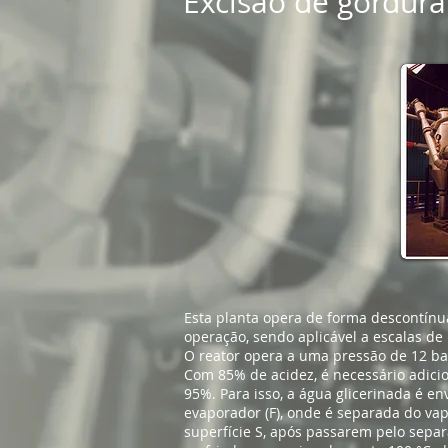
Excisão de gordura
Esta planta opera de forma descontínua
operação, sendo aplicável a escalas d
O reator opera a uma pressão de 12 b
Com 85% de acidez, é necessário adici
95%. Para isso, a água glicerinada é e
evaporador (F), onde é separada do vap
superfície S, após passarem pelo separ