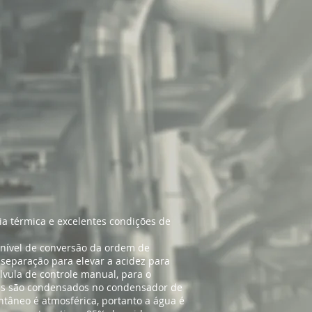
mia térmica e excelentes condições de
nível de conversão da ordem de
separação para elevar a acidez para
lvula de controle manual, para o
ores são condensados no condensador de
ntâneo é atmosférica, portanto a água é